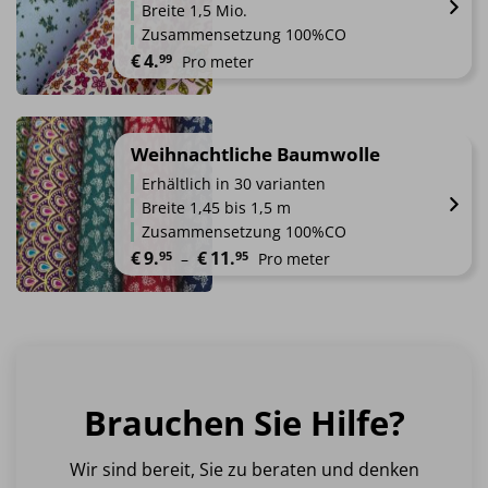
werden
Breite 1,5 Mio.
auf.
Zusammensetzung 100%CO
Die
€
4.
99
Pro meter
Optionen
können
Dieses
auf
Produkt
der
weist
Weihnachtliche Baumwolle
Produktseite
mehrere
gewählt
Erhältlich in 30 varianten
Varianten
werden
Breite 1,45 bis 1,5 m
auf.
Zusammensetzung 100%CO
Die
Preisspanne: €9.95 bis €11.95
€
9.
€
11.
95
95
 – 
Pro meter
Optionen
können
Dieses
auf
Produkt
der
weist
Produktseite
mehrere
gewählt
Varianten
werden
Brauchen Sie Hilfe?
auf.
Die
Optionen
Wir sind bereit, Sie zu beraten und denken
können