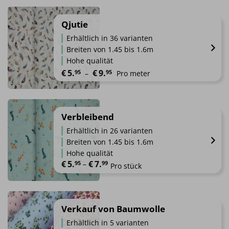
Dieses
Produkt
weist
Qjutie
mehrere
Erhältlich in 36 varianten
Varianten
Breiten von 1.45 bis 1.6m
auf.
Hohe qualität
Die
Preisspanne: €5.95 bis €9.95
€
5.
€
9.
95
95
 – 
Pro meter
Optionen
können
Dieses
auf
Produkt
der
weist
Verbleibend
Produktseite
mehrere
gewählt
Erhältlich in 26 varianten
Varianten
werden
Breiten von 1.45 bis 1.6m
auf.
Hohe qualität
Die
€
5.
€
7.
Preisspanne: €5.95 bis €7.99
95
 – 
99
Pro stück
Optionen
können
Dieses
auf
Produkt
der
weist
Verkauf von Baumwolle
Produktseite
mehrere
Erhältlich in 5 varianten
gewählt
Varianten