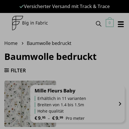
Zum
Versicherter Versand mit Track & Trace
Inhalt
springen
0
Home
Baumwolle bedruckt
Baumwolle bedruckt
FILTER
Mille Fleurs Baby
Erhältlich in 11 varianten
Breiten von 1.4 bis 1.5m
Hohe qualität
Preisspanne: €9.95 bis €9.99
€
9.
€
9.
95
99
 – 
Pro meter