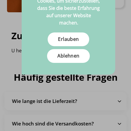
Cookies, um sicherzustellen,
€
13.
95
Pro meter
dass Sie die beste Erfahrung
auf unserer Website
machen.
Zuletzt angesehen
Erlauben
U heeft nog geen product bekeken!
Ablehnen
Häufig gestellte Fragen
Wie lange ist die Lieferzeit?
Wie hoch sind die Versandkosten?