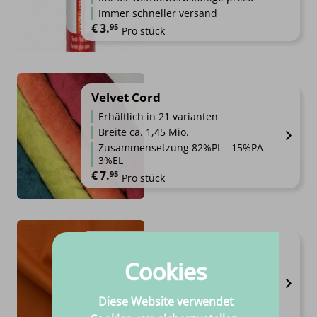
Immer schneller versand
€
3.
95
Pro stück
Velvet Cord
Erhältlich in 21 varianten
Breite ca. 1,45 Mio.
Zusammensetzung 82%PL - 15%PA -
3%EL
€
7.
95
Pro stück
Punta Di Roma
Cookies
Erhältlich in 20 varianten
Breite ca. 1,45 Mio.
Zusammensetzung 68%VI - 27%PA -
Diese Website verwendet
5%SP