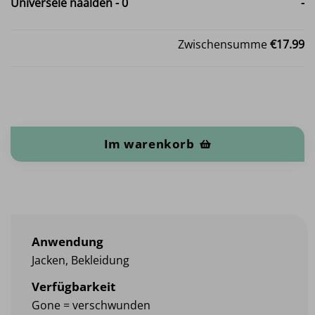
Universele naalden
-
0
-
Zwischensumme
€17.99
Softshell Menge
Im warenkorb
Anwendung
Jacken, Bekleidung
Verfügbarkeit
Gone = verschwunden