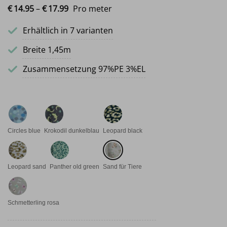
Preisspanne: €14.95 bis €17.99
€
14.
95
–
€
17.
99
Pro meter
Erhältlich in 7 varianten
Breite 1,45m
Zusammensetzung 97%PE 3%EL
Circles blue
Krokodil dunkelblau
Leopard black
Leopard sand
Panther old green
Sand für Tiere
Schmetterling rosa