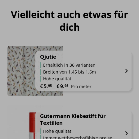
Vielleicht auch etwas für
dich
Qjutie
Erhältlich in 36 varianten
Breiten von 1.45 bis 1.6m
Hohe qualität
Preisspanne: €5.95 bis €9.95
€
5.
€
9.
95
95
–
Pro meter
Gütermann Klebestift für
Textilien
Hohe qualität
Immer wettbewerbsfähige preise