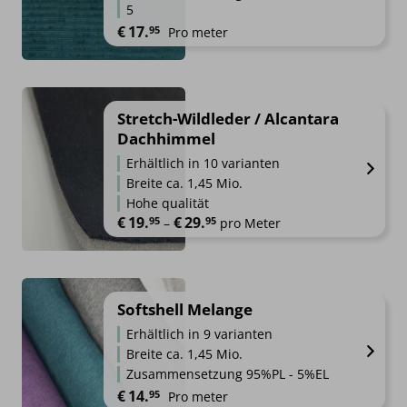
5
€
17.
95
Pro meter
Stretch-Wildleder / Alcantara
Dachhimmel
Erhältlich in 10 varianten
Breite ca. 1,45 Mio.
Hohe qualität
€
19.
€
29.
95
95
Preisspanne: €19.95 bis €29.95
–
pro Meter
Softshell Melange
Erhältlich in 9 varianten
Breite ca. 1,45 Mio.
Zusammensetzung 95%PL - 5%EL
€
14.
95
Pro meter