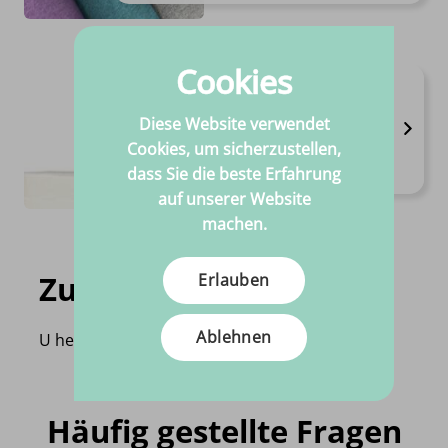
Cookies
Elastisch
Erhältlich in 1 varianten
Diese Website verwendet
Breite 2,50cm
Cookies, um sicherzustellen,
Hohe qualität
dass Sie die beste Erfahrung
€
3.
25
Pro stück
auf unserer Website
machen.
Zuletzt angesehen
Erlauben
Ablehnen
U heeft nog geen product bekeken!
Häufig gestellte Fragen