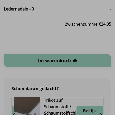
Ledernadeln
-
0
-
Zwischensumme
€24.95
Royal Skai - pro Meter Menge
Im warenkorb
Schon daran gedacht?
Trikot auf
Schaumstoff /
jk
Bekijk
Schaumstoffschicht