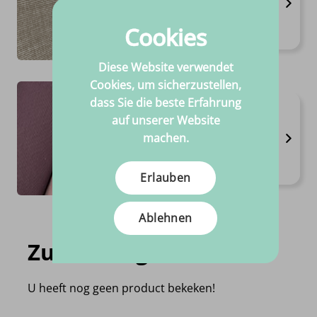
Breite 1,40m
Zusammensetzung 100%CO
Cookies
€
9.
95
Pro meter
Diese Website verwendet
Cookies, um sicherzustellen,
dass Sie die beste Erfahrung
Rib Jersey
auf unserer Website
Erhältlich in 7 varianten
machen.
Breite 1,50m
Zusammensetzung 95%CO - 5%EL
€
14.
95
Pro meter
Erlauben
Ablehnen
Zuletzt angesehen
U heeft nog geen product bekeken!