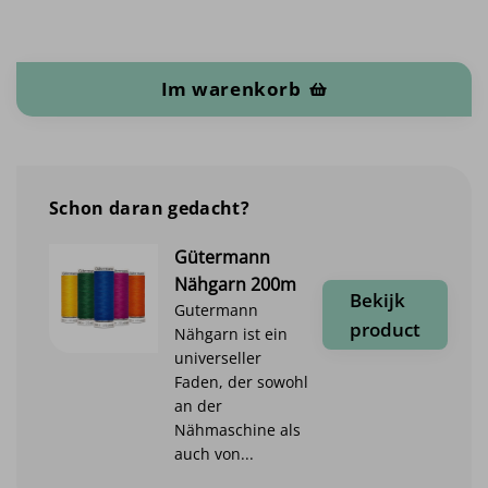
Organic Baumwolljersey Menge
Im warenkorb
Schon daran gedacht?
Gütermann
Nähgarn 200m
Bekijk
Gutermann
product
Nähgarn ist ein
universeller
Faden, der sowohl
an der
Nähmaschine als
auch von...