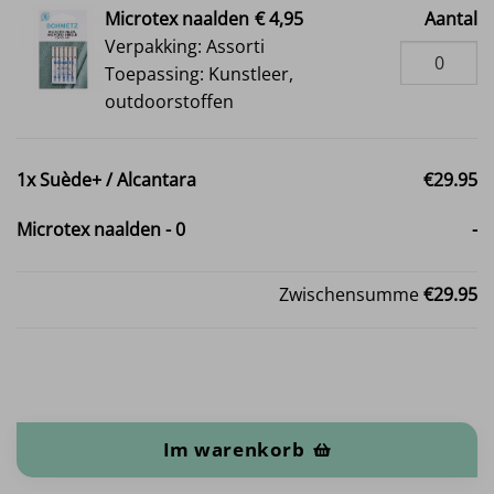
Microtex naalden
€ 4,95
Aantal
Verpakking: Assorti
Toepassing: Kunstleer,
outdoorstoffen
1x
Suède+ / Alcantara
€29.95
Microtex naalden
-
0
-
Zwischensumme
€29.95
Suède+ / Alcantara Menge
Im warenkorb