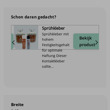
Schon daran gedacht?
Sprühkleber
Sprühkleber mit
jk
Bekijk
hohem
duct
product
Festigkeitsgehalt
für optimale
Haftung Dieser
Kontaktkleber
sollte...
Breite