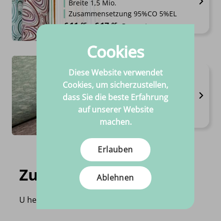
Breite 1,5 Mio.
Zusammensetzung 95%CO 5%EL
Preisspanne: €11.95 bis €17.95
€
11.
€
17.
95
95
–
Pro meter
Cookies
Diese Website verwendet
Bio-Slub-Jersey
Cookies, um sicherzustellen,
Erhältlich in 4 varianten
dass Sie die beste Erfahrung
Breite 1.5m
Hohe qualität
auf unserer Website
€
11.
95
Pro meter
machen.
Erlauben
Zuletzt angesehen
Ablehnen
U heeft nog geen product bekeken!