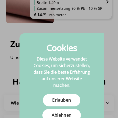
Breite 1,40m
Zusammensetzung 90 % PE - 10 % SP
€
14.
95
Pro meter
Zuletzt angesehen
Cookies
U heeft nog geen product bekeken!
Diese Website verwendet
Cookies, um sicherzustellen,
dass Sie die beste Erfahrung
Häufig gestellte Fragen
auf unserer Website
machen.
Erlauben
Wie lange ist die Lieferzeit?
Ablehnen