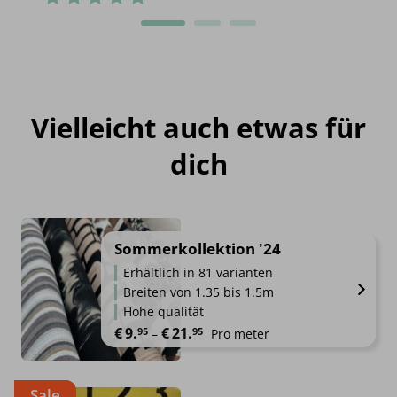
Vielleicht auch etwas für
dich
Sommerkollektion '24
Erhältlich in 81 varianten
Breiten von 1.35 bis 1.5m
Hohe qualität
Preisspanne: €9.95 bis €21.95
€
9.
€
21.
95
95
–
Pro meter
Sale