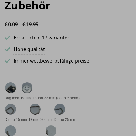
Zubehör
€
0.
09
–
€
19.
95
Preisspanne: €0.09 bis €19.95
Erhältlich in 17 varianten
Hohe qualität
Immer wettbewerbsfähige preise
Bag lock
Batting round 33 mm (double head)
D-ring 15 mm
D-ring 20 mm
D-ring 25 mm