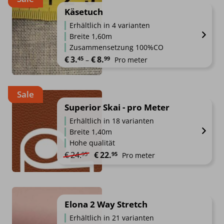
Käsetuch
Erhältlich in 4 varianten
Breite 1,60m
Zusammensetzung 100%CO
Preisspanne: €3.45 bis €8.99
€
3.
€
8.
45
99
–
Pro meter
Sale
Superior Skai - pro Meter
Erhältlich in 18 varianten
Breite 1,40m
Hohe qualität
Ursprünglicher Preis war: €24.95
Aktueller Preis ist: €22.95.
€
24.
€
22.
95
95
Pro meter
Elona 2 Way Stretch
Erhältlich in 21 varianten