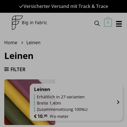
Zum
Versicherter Versand mit Track & Trace
Inhalt
springen
0
Home
Leinen
Leinen
FILTER
Leinen
Erhältlich in 27 varianten
Breite 1,40m
Zusammensetzung 100%LI
€
10.
95
Pro meter