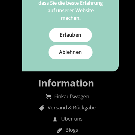
Möbelstoffe
dass Sie die beste Erfahrung
auf unserer Website
Maßgeschneiderte Polypress
machen.
Reinigung & Wartung
Erlauben
Schaum
Gehören
Ablehnen
Nadeln & Garn
Information
Einkaufswagen
Versand & Rückgabe
Über uns
Blogs