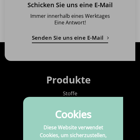
Schicken Sie uns eine E-Mail
Immer innerhalb eines Werktages
Eine Antwort!
Senden Sie uns eine E-Mail
Produkte
Stoffe
Bedruckte Stoffe
Cookies
Kurzwaren
Diese Website verwendet
Kunstleder
Cookies, um sicherzustellen,