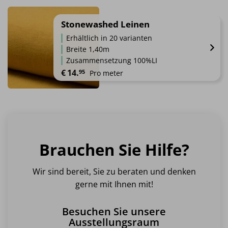
Dieses
Produkt
weist
Stonewashed Leinen
mehrere
Erhältlich in 20 varianten
Varianten
Breite 1,40m
auf.
Zusammensetzung 100%LI
Die
€
14.
95
Pro meter
Optionen
können
Dieses
auf
Produkt
der
weist
Produktseite
mehrere
gewählt
Varianten
werden
Brauchen Sie Hilfe?
auf.
Die
Optionen
Wir sind bereit, Sie zu beraten und denken
können
gerne mit Ihnen mit!
auf
der
Besuchen Sie unsere
Produktseite
Ausstellungsraum
gewählt