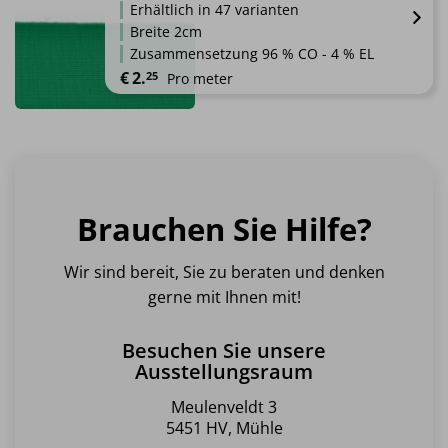
werden
Erhältlich in 47 varianten
auf.
Breite 2cm
Die
Zusammensetzung 96 % CO - 4 % EL
Optionen
€
2.
25
Pro meter
können
auf
Dieses
der
Produkt
Produktseite
weist
gewählt
mehrere
werden
Varianten
Brauchen Sie Hilfe?
auf.
Die
Optionen
Wir sind bereit, Sie zu beraten und denken
können
gerne mit Ihnen mit!
auf
der
Besuchen Sie unsere
Produktseite
Ausstellungsraum
gewählt
werden
Meulenveldt 3
5451 HV, Mühle