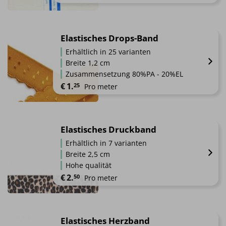
können
Dieses
auf
Produkt
der
weist
Elastisches Drops-Band
Produktseite
mehrere
Erhältlich in 25 varianten
gewählt
Varianten
werden
Breite 1,2 cm
auf.
Zusammensetzung 80%PA - 20%EL
Die
€
1.
25
Pro meter
Optionen
können
Dieses
auf
Produkt
der
weist
Elastisches Druckband
Produktseite
mehrere
gewählt
Erhältlich in 7 varianten
Varianten
werden
Breite 2,5 cm
auf.
Hohe qualität
Die
€
2.
50
Pro meter
Optionen
können
Dieses
auf
Produkt
der
weist
Elastisches Herzband
Produktseite