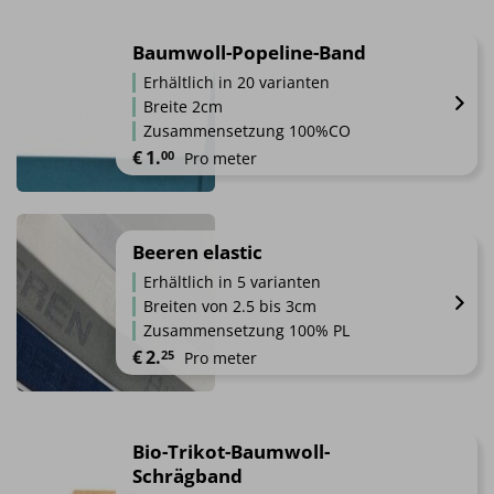
Dieses
Produkt
weist
Baumwoll-Popeline-Band
mehrere
Erhältlich in 20 varianten
Varianten
Breite 2cm
auf.
Zusammensetzung 100%CO
Die
€
1.
00
Pro meter
Optionen
können
Dieses
auf
Produkt
der
weist
Beeren elastic
Produktseite
mehrere
gewählt
Erhältlich in 5 varianten
Varianten
werden
Breiten von 2.5 bis 3cm
auf.
Zusammensetzung 100% PL
Die
€
2.
25
Pro meter
Optionen
können
Dieses
auf
Produkt
der
weist
Bio-Trikot-Baumwoll-
Produktseite
mehrere
Schrägband
gewählt