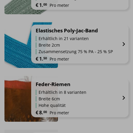
Die
€
1.
00
Pro meter
Optionen
können
Dieses
auf
Produkt
der
weist
Elastisches Poly-Jac-Band
Produktseite
mehrere
gewählt
Erhältlich in 21 varianten
Varianten
werden
Breite 2cm
auf.
Zusammensetzung 75 % PA - 25 % SP
Die
€
1.
50
Pro meter
Optionen
können
Dieses
auf
Produkt
der
weist
Feder-Riemen
Produktseite
mehrere
gewählt
Erhältlich in 8 varianten
Varianten
werden
Breite 6cm
auf.
Hohe qualität
Die
€
8.
00
Pro meter
Optionen
können
Dieses
auf
Produkt