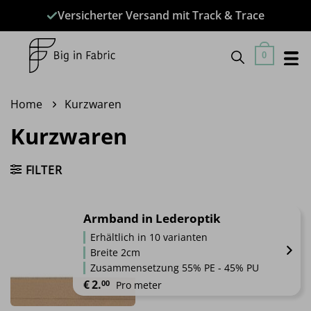
Zum
Versicherter Versand mit Track & Trace
Inhalt
springen
0
Home
Kurzwaren
Kurzwaren
FILTER
Armband in Lederoptik
Erhältlich in 10 varianten
Breite 2cm
Zusammensetzung 55% PE - 45% PU
€
2.
00
Pro meter