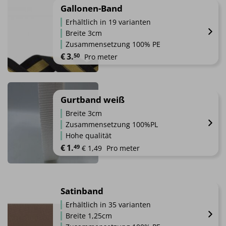
der
weist
Gallonen-Band
Produktseite
mehrere
gewählt
Erhältlich in 19 varianten
Varianten
werden
Breite 3cm
auf.
Zusammensetzung 100% PE
Die
€
3.
50
Pro meter
Optionen
können
Dieses
auf
Produkt
der
weist
Gurtband weiß
Produktseite
mehrere
gewählt
Breite 3cm
Varianten
werden
Zusammensetzung 100%PL
auf.
Hohe qualität
Die
€
1.
49
 € 1,49 
Pro meter
Optionen
können
auf
der
Satinband
Produktseite
gewählt
Erhältlich in 35 varianten
werden
Breite 1,25cm