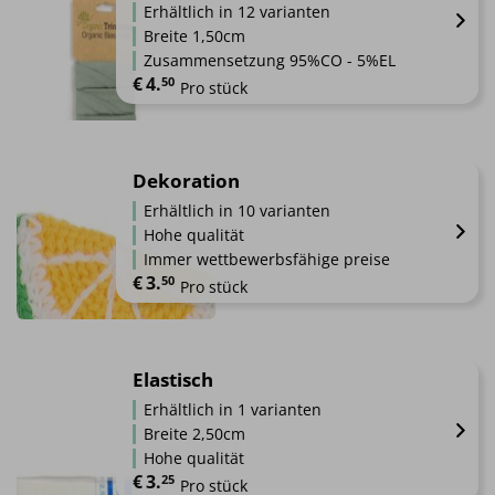
Varianten
werden
Erhältlich in 12 varianten
auf.
Breite 1,50cm
Die
Zusammensetzung 95%CO - 5%EL
Optionen
€
4.
50
Pro stück
können
auf
Dieses
der
Produkt
Produktseite
weist
Dekoration
gewählt
mehrere
werden
Erhältlich in 10 varianten
Varianten
Hohe qualität
auf.
Immer wettbewerbsfähige preise
Die
€
3.
50
Pro stück
Optionen
können
Dieses
auf
Produkt
der
weist
Elastisch
Produktseite
mehrere
Erhältlich in 1 varianten
gewählt
Varianten
werden
Breite 2,50cm
auf.
Hohe qualität
Die
€
3.
25
Pro stück
Optionen