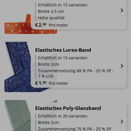
mehrere
gewählt
Erhältlich in 15 varianten
Varianten
werden
Breite 2,5 cm
auf.
Hohe qualität
Die
€
2.
50
Pro meter
Optionen
können
Dieses
auf
Produkt
der
weist
Elastisches Lurex-Band
Produktseite
mehrere
gewählt
Erhältlich in 19 varianten
Varianten
werden
Breite 2cm
auf.
Zusammensetzung 68 % PA - 25 % SP -
Die
7 % LUX
Optionen
€
1.
50
Pro meter
können
auf
Dieses
der
Produkt
Produktseite
weist
Elastisches Poly-Glanzband
gewählt
mehrere
Erhältlich in 20 varianten
werden
Varianten
Breite 2cm
auf.
Zusammensetzung 75 % PA - 25 % SP