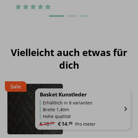
Vielleicht auch etwas für
dich
Sale
Basket Kunstleder
Erhältlich in 8 varianten
Breite 1,40m
Hohe qualität
Ursprünglicher Preis war: €18.95
Aktueller Preis ist: €14.95.
€
18.
€
14.
95
95
Pro meter