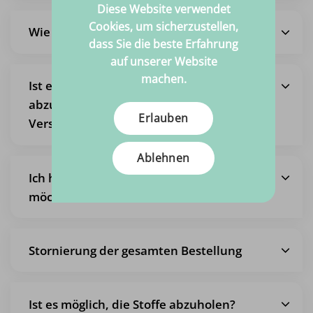
Diese Website verwendet
Cookies, um sicherzustellen,
Wie hoch sind die Versandkosten?
dass Sie die beste Erfahrung
auf unserer Website
machen.
Ist es auch möglich, eine Bestellung
abzuholen, so dass ich keine
Erlauben
Versandkosten bezahle?
Ablehnen
Ich habe eine Bestellung aufgegeben,
möchte sie aber ändern
Stornierung der gesamten Bestellung
Ist es möglich, die Stoffe abzuholen?