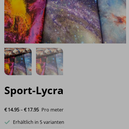
Sport-Lycra
Preisspanne: €14.95 bis €17.95
€
14.
95
–
€
17.
95
Pro meter
Erhältlich in 5 varianten