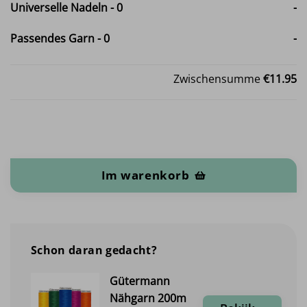
Universelle Nadeln
-
0
-
Passendes Garn
-
0
-
Zwischensumme
€11.95
Stretch Frottee Menge
Im warenkorb
Schon daran gedacht?
Gütermann
Nähgarn 200m