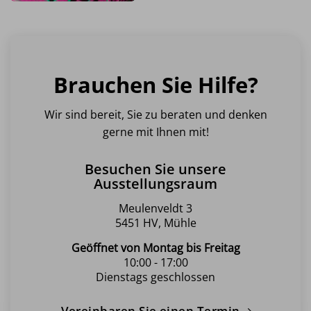
Dieses
auf
Produkt
der
weist
Produktseite
mehrere
gewählt
Varianten
werden
Brauchen Sie Hilfe?
auf.
Die
Optionen
Wir sind bereit, Sie zu beraten und denken
können
gerne mit Ihnen mit!
auf
der
Besuchen Sie unsere
Produktseite
Ausstellungsraum
gewählt
werden
Meulenveldt 3
5451 HV, Mühle
Geöffnet von Montag bis Freitag
10:00 - 17:00
Dienstags geschlossen
Vereinbaren Sie einen Termin