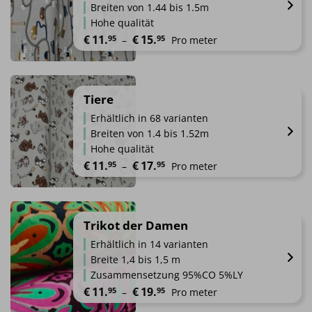
Varianten
werden
Breiten von 1.44 bis 1.5m
auf.
Hohe qualität
Die
Preisspanne: €11.95 bis €15.95
€
11.
€
15.
95
95
 – 
Pro meter
Optionen
können
Dieses
auf
Produkt
der
weist
Tiere
Produktseite
mehrere
gewählt
Erhältlich in 68 varianten
Varianten
werden
Breiten von 1.4 bis 1.52m
auf.
Hohe qualität
Die
Preisspanne: €11.95 bis €17.95
€
11.
€
17.
95
95
 – 
Pro meter
Optionen
können
Dieses
auf
Produkt
der
weist
Trikot der Damen
Produktseite
mehrere
gewählt
Erhältlich in 14 varianten
Varianten
werden
Breite 1,4 bis 1,5 m
auf.
Zusammensetzung 95%CO 5%LY
Die
Preisspanne: €11.95 bis €19.95
€
11.
€
19.
95
95
 – 
Pro meter
Optionen
können