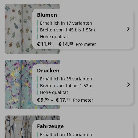
Dieses
Produkt
weist
Blumen
mehrere
Erhältlich in 17 varianten
Varianten
Breiten von 1.45 bis 1.55m
auf.
Hohe qualität
Die
Preisspanne: €11.95 bis €14.95
€
11.
€
14.
95
95
 – 
Pro meter
Optionen
können
Dieses
auf
Produkt
der
weist
Drucken
Produktseite
mehrere
gewählt
Erhältlich in 38 varianten
Varianten
werden
Breiten von 1.4 bis 1.52m
auf.
Hohe qualität
Die
Preisspanne: €9.95 bis €17.95
€
9.
€
17.
95
95
 – 
Pro meter
Optionen
können
Dieses
auf
Produkt
der
weist
Fahrzeuge
Produktseite
mehrere
gewählt
Erhältlich in 16 varianten