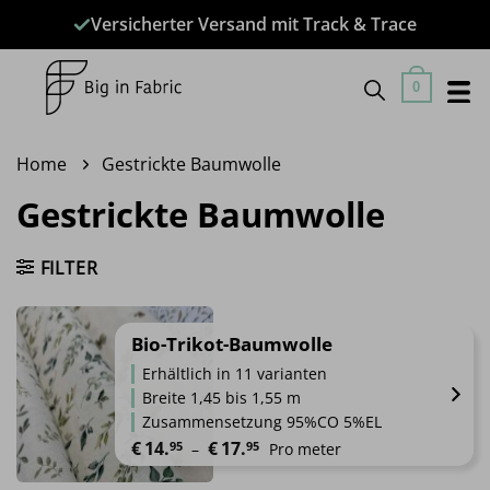
Zum
Versicherter Versand mit Track & Trace
Inhalt
springen
0
Home
Gestrickte Baumwolle
Gestrickte Baumwolle
FILTER
Bio-Trikot-Baumwolle
Erhältlich in 11 varianten
Breite 1,45 bis 1,55 m
Zusammensetzung 95%CO 5%EL
Preisspanne: €14.95 bis €17.95
€
14.
€
17.
95
95
 – 
Pro meter