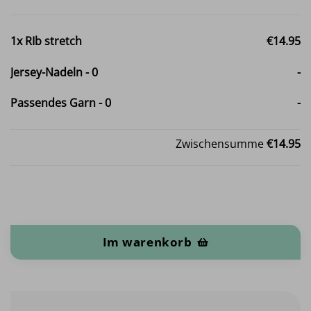
1x
RIb stretch
€14.95
Jersey-Nadeln
-
0
-
Passendes Garn
-
0
-
Zwischensumme
€14.95
RIb stretch Menge
Im warenkorb