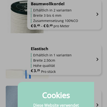
Baumwollkordel
Erhältlich in 2 varianten
Breite 3 bis 6 mm
Zusammensetzung 100%CO
€
0.
€
0.
49
69
Preisspanne: €0.49 bis €0.69
–
pro Meter
Elastisch
Erhältlich in 1 varianten
Breite 2,50cm
Hohe qualität
€
3.
25
Pro stück
Cookies
Waffel-Jersey
Erhältlich in 6 varianten
Diese Website verwendet
Breite 1,45m