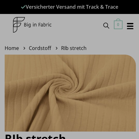
Zum
Versicherter Versand mit Track & Trace
Inhalt
springen
0
Home
Cordstoff
RIb stretch
RIb stretch