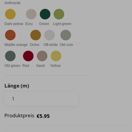
Anthracite
Dark yellow
Ecru
Green
Light green
Middle orange
Ocher
Off-white
Old coin
Old green
Red
Sand
Yellow
Länge (m)
Produktpreis
€5.95