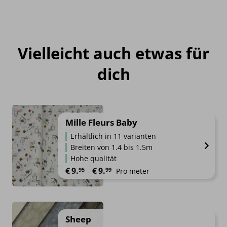
Vielleicht auch etwas für
dich
Mille Fleurs Baby
Erhältlich in 11 varianten
Breiten von 1.4 bis 1.5m
Hohe qualität
Preisspanne: €9.95 bis €9.99
€
9.
€
9.
95
99
–
Pro meter
Sheep