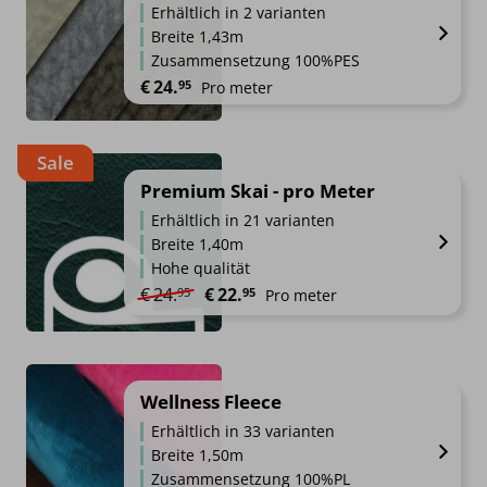
Erhältlich in 2 varianten
Breite 1,43m
Zusammensetzung 100%PES
€
24.
95
Pro meter
Sale
Premium Skai - pro Meter
Erhältlich in 21 varianten
Breite 1,40m
Hohe qualität
Ursprünglicher Preis war: €24.95
Aktueller Preis ist: €22.95.
€
24.
€
22.
95
95
Pro meter
Wellness Fleece
Erhältlich in 33 varianten
Breite 1,50m
Zusammensetzung 100%PL