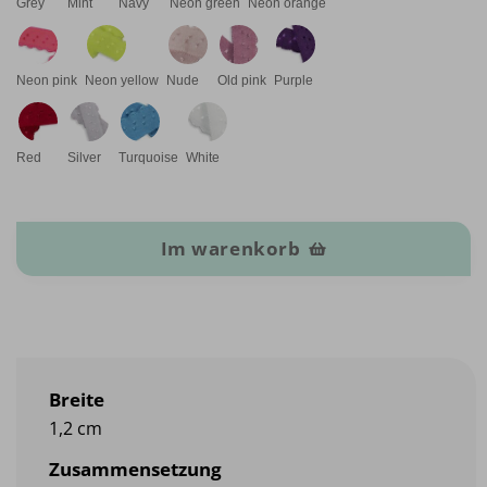
Grey
Mint
Navy
Neon green
Neon orange
Neon pink
Neon yellow
Nude
Old pink
Purple
Red
Silver
Turquoise
White
Elastisches Drops-Band Menge
Im warenkorb
Breite
1,2 cm
Zusammensetzung