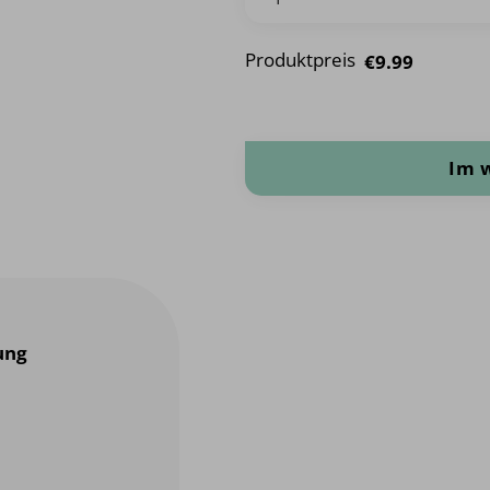
Produktpreis
€9.99
Ibiza / Mexikanischer Streifen M
Im 
ung