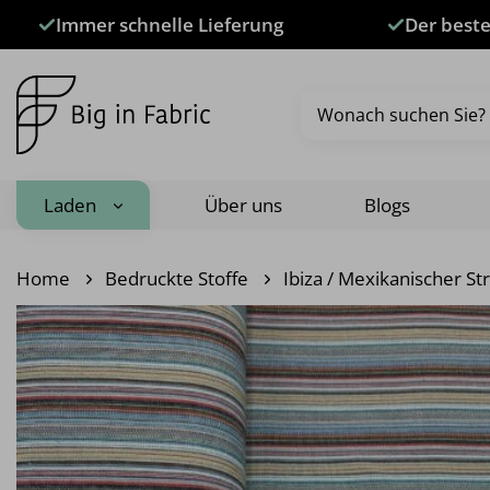
Zum
Immer schnelle Lieferung
Der beste
Inhalt
springen
Suche
nach:
Laden
Über uns
Blogs
Home
Bedruckte Stoffe
Ibiza / Mexikanischer St