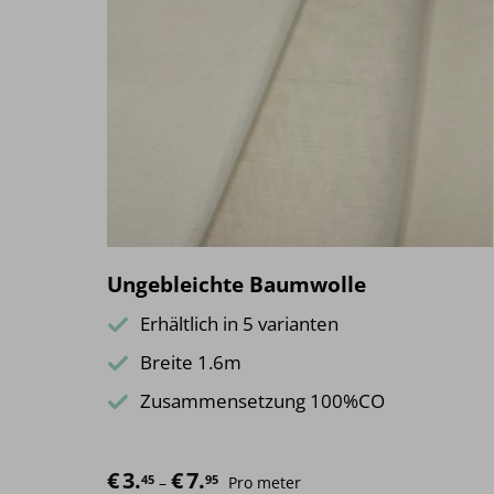
Ungebleichte Baumwolle
Erhältlich in 5 varianten
Breite 1.6m
Zusammensetzung 100%CO
€
3.
€
7.
Preisspanne: €3.45 bis €7.95
45
95
–
Pro meter