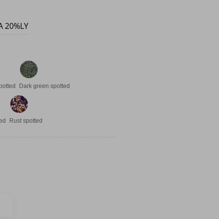
A 20%LY
potted
Dark green spotted
led
Rust spotted