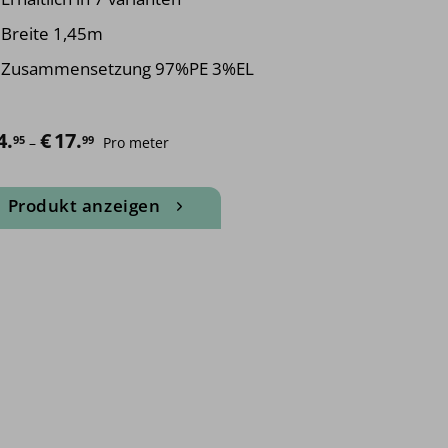
Breite 1,45m
Zusammensetzung 97%PE 3%EL
4.
€
17.
Preisspanne: €14.95 bis €17.99
95
99
–
Pro meter
Produkt anzeigen