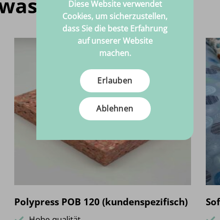
twas für dich
Diese Website verwendet
Cookies, um sicherzustellen,
dass Sie die beste Erfahrung
auf unserer Website
machen.
Erlauben
Ablehnen
Polypress POB 120 (kundenspezifisch)
Sof
Hohe qualität