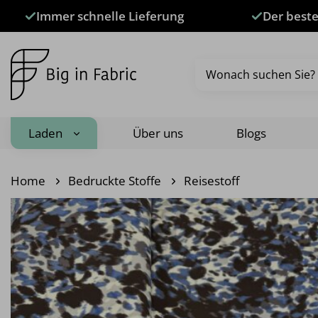
Zum
Immer schnelle Lieferung
Der beste
Inhalt
springen
Suche
nach:
Laden
Über uns
Blogs
Home
Bedruckte Stoffe
Reisestoff